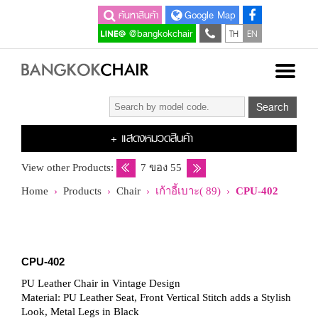
ค้นหาสินค้า
Google Map
TH
EN
@bangkokchair
+ แสดงหมวดสินค้า
View other Products:
7 ของ 55
Home
›
Products
›
Chair
› เก้าอี้เบาะ( 89) ›
CPU-402
CPU-402
PU Leather Chair in Vintage Design
Material: PU Leather Seat, Front Vertical Stitch adds a Stylish
Look, Metal Legs in Black