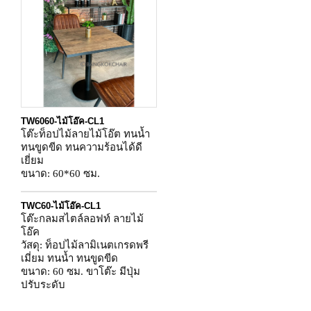
TW6060-ไม้โอ๊ค-CL1
โต๊ะท็อปไม้ลายไม้โอ๊ต ทนน้ำ
ทนขูดขีด ทนความร้อนได้ดี
เยี่ยม
ขนาด: 60*60 ซม.
TWC60-ไม้โอ๊ค-CL1
โต๊ะกลมสไตล์ลอฟท์ ลายไม้
โอ๊ค
วัสดุ: ท็อปไม้ลามิเนตเกรดพรี
เมี่ยม ทนน้ำ ทนขูดขีด
ขนาด: 60 ซม. ขาโต๊ะ มีปุ่ม
ปรับระดับ