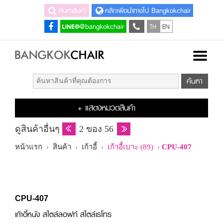
ค้นหาสินค้า
คลิกเพื่อนำทางไป Bangkokchair
TH
EN
@bangkokchair
+ แสดงหมวดสินค้า
ดูสินค้าอื่นๆ
2 ของ 56
หน้าแรก
›
สินค้า
›
เก้าอี้
› เก้าอี้เบาะ (89) ›
CPU-407
CPU-407
เก้าอี้หนัง สไตล์ลอฟท์ สไตล์เรโทร