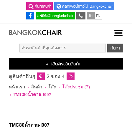
ค้นหาสินค้า
คลิกเพื่อนำทางไป Bangkokchair
TH
EN
@bangkokchair
+ แสดงหมวดสินค้า
ดูสินค้าอื่นๆ
2 ของ 4
หน้าแรก
›
สินค้า
›
โต๊ะ
› โต๊ะประชุม (7)
›
TMC80น้ำตาล-I007
TMC80น้ำตาล-I007