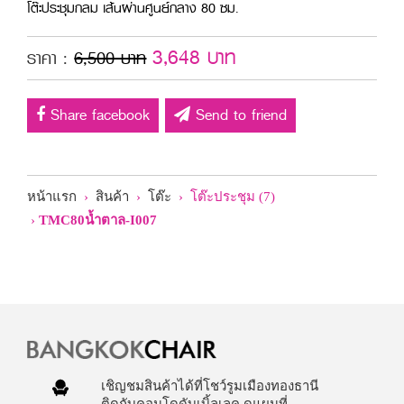
โต๊ะประชุมกลม เส้นผ่านศูนย์กลาง 80 ซม.
3,648 บาท
ราคา :
6,500 บาท
Share facebook
Send to friend
หน้าแรก
›
สินค้า
›
โต๊ะ
› โต๊ะประชุม (7)
›
TMC80น้ำตาล-I007
เชิญชมสินค้าได้ที่โชว์รูมเมืองทองธานี